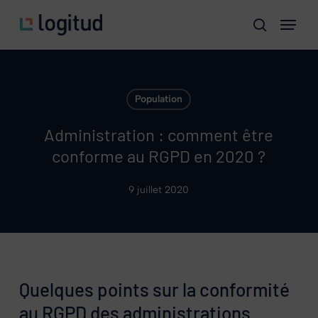
Skip
Menu
to
search
main
content
Population
Administration : comment être
conforme au RGPD en 2020 ?
9 juillet 2020
Quelques points sur la conformité
au RGPD des administrations