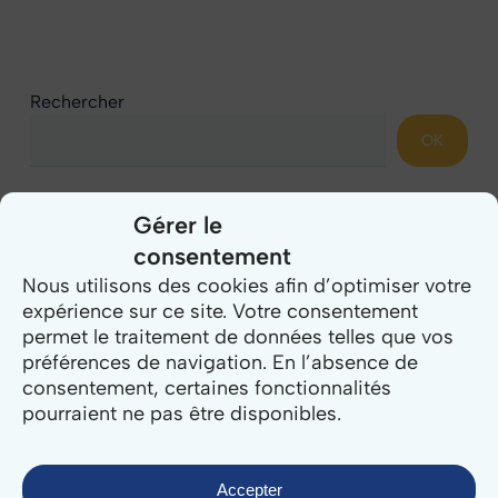
Rechercher
OK
Catégories
Gérer le
Actualités
consentement
Nous utilisons des cookies afin d’optimiser votre
Domaine public
expérience sur ce site. Votre consentement
Étude de cas
permet le traitement de données telles que vos
Évènements
préférences de navigation. En l’absence de
consentement, certaines fonctionnalités
Nos équipes témoignent
pourraient ne pas être disponibles.
Population
Relation Usagers
Accepter
Sécurité