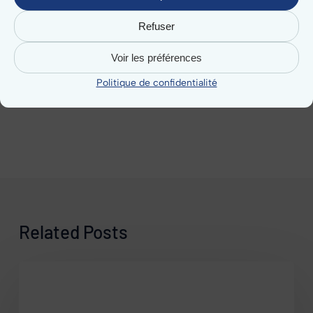
Témoignages
Refuser
Vos besoins
Voir les préférences
Tous les articles
Politique de confidentialité
Related Posts
Logiciel
mairie
: