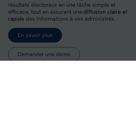
résultats électoraux en une tâche simple et
efficace, tout en assurant une
diffusion claire et
rapide
des informations à vos administrés.
En savoir plus
Demander une démo
Un seul logiciel pour la gestion
et la
diffusion des résultats
électoraux
.