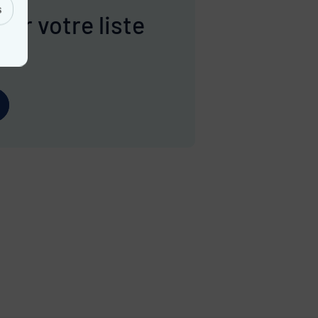
s
sur votre liste
e