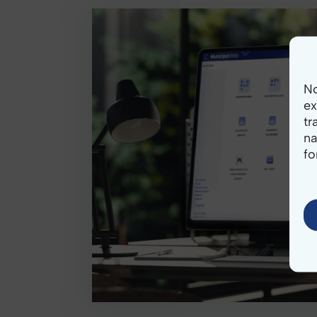
Hébergement
No
ex
tr
na
fo