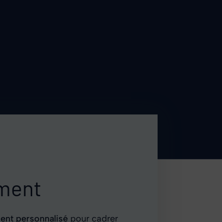
ment
nt personnalisé
pour cadrer