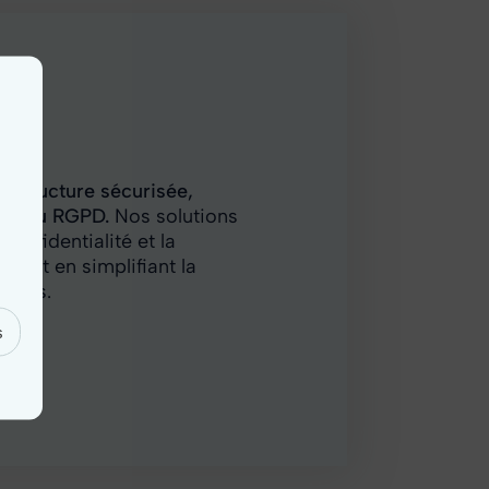
t
rastructure sécurisée,
me au RGPD.
Nos solutions
 confidentialité et la
 tout en simplifiant la
uipes.
s