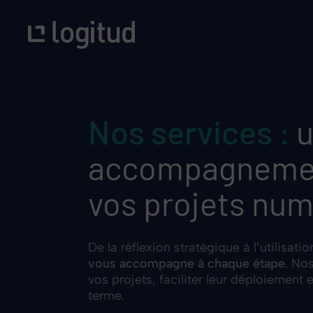
Skip
to
main
content
Nos services :
accompagnemen
vos projets nu
De la réflexion stratégique à l’utilisat
vous accompagne à chaque étape
. No
vos projets, faciliter leur déploiement et
terme.