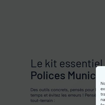
Le kit essentiel
Polices Municip
No
ex
Des outils concrets, pensés pour les t
tr
temps et évitez les erreurs ! Pensés po
na
tout-terrain :
fo