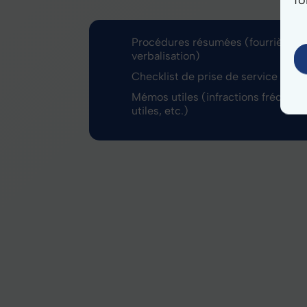
Procédures résumées (fourrière, r
verbalisation)
Checklist de prise de service
Mémos utiles (infractions fréquen
utiles, etc.)