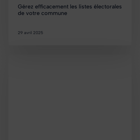
Gérez efficacement les listes électorales
de votre commune
29 avril 2025
Organisez
vos
scrutins
en
toute
simplicité
et
efficacité