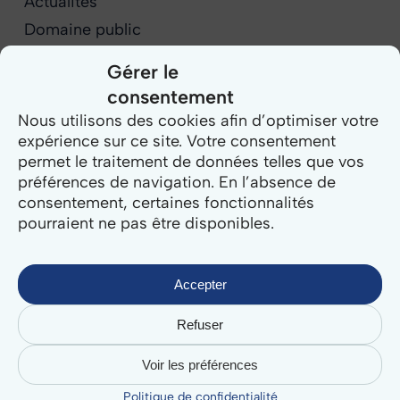
Actualités
Domaine public
Étude de cas
Gérer le
Évènements
consentement
Nos équipes témoignent
Nous utilisons des cookies afin d’optimiser votre
Population
expérience sur ce site. Votre consentement
permet le traitement de données telles que vos
Relation Usagers
préférences de navigation. En l’absence de
Sécurité
consentement, certaines fonctionnalités
pourraient ne pas être disponibles.
Témoignages
Vos besoins
Accepter
Tous les articles
Refuser
Voir les préférences
Politique de confidentialité