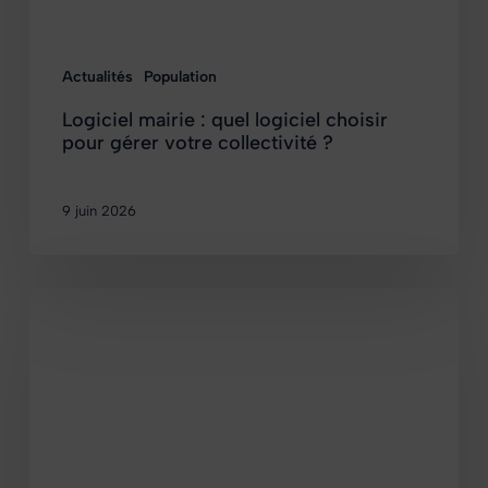
Actualités
Population
Logiciel mairie : quel logiciel choisir
pour gérer votre collectivité ?
9 juin 2026
Logiciel
état
civil
Siècle
:
la
solution
dédiée