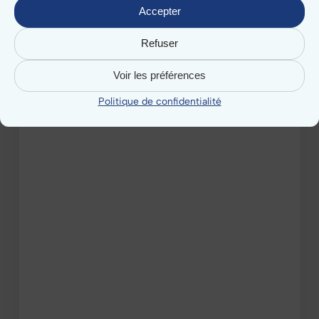
mairie
Accepter
:
quel
Refuser
logiciel
choisir
Voir les préférences
pour
gérer
Politique de confidentialité
votre
collectivité
?