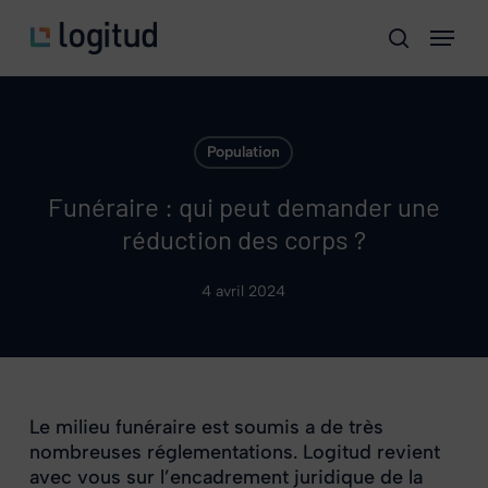
Skip
Menu
to
search
main
content
Population
Funéraire : qui peut demander une
réduction des corps ?
4 avril 2024
Le milieu funéraire est soumis a de très
nombreuses réglementations. Logitud revient
avec vous sur l’encadrement juridique de la