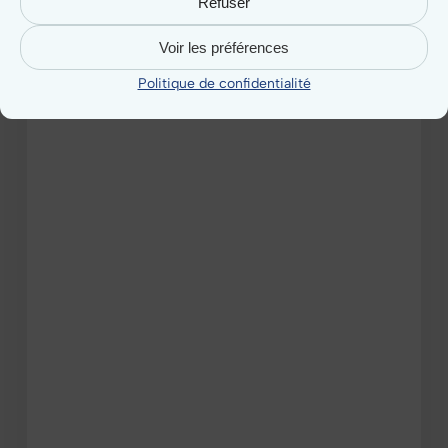
pour
Refuser
gérer
votre
Voir les préférences
collectivité
Politique de confidentialité
?