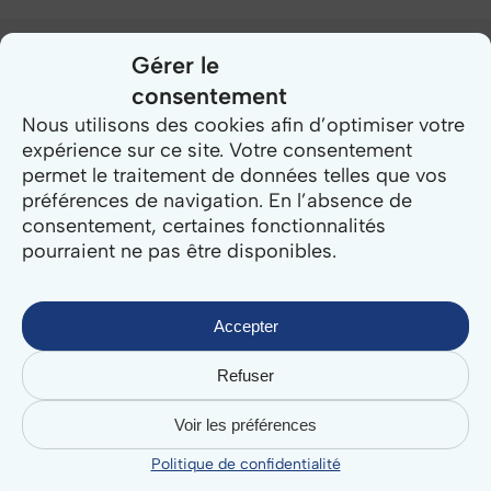
Gérer le
consentement
Related Posts
Nous utilisons des cookies afin d’optimiser votre
expérience sur ce site. Votre consentement
Sécurité
permet le traitement de données telles que vos
des
préférences de navigation. En l’absence de
données
consentement, certaines fonctionnalités
:
pourraient ne pas être disponibles.
pourquoi
le
SaaS
Accepter
est
la
Refuser
réponse
aux
Voir les préférences
cybermenaces
qui
Politique de confidentialité
visent