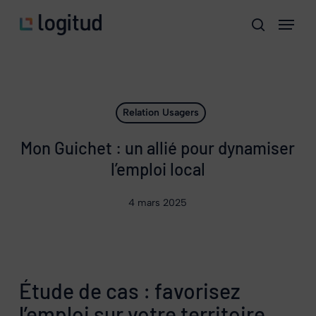
Skip
Menu
to
search
main
content
Relation Usagers
Mon Guichet : un allié pour dynamiser
l’emploi local
4 mars 2025
Étude de cas : favorisez
l’emploi sur votre territoire