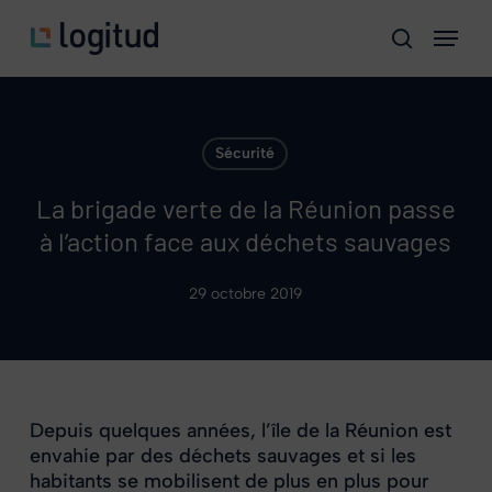
Skip
Menu
to
search
main
content
Sécurité
La brigade verte de la Réunion passe
à l’action face aux déchets sauvages
29 octobre 2019
Depuis quelques années, l’île de la Réunion est
envahie par des déchets sauvages et si les
habitants se mobilisent de plus en plus pour