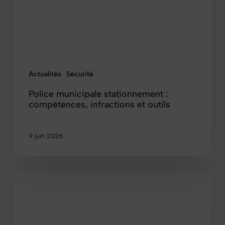
Actualités
Sécurité
Police municipale stationnement :
compétences, infractions et outils
9 juin 2026
Application
PVE
:
guide
complet