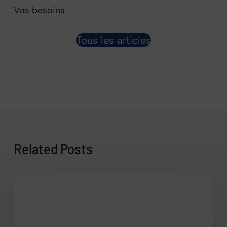
Vos besoins
Tous les articles
Related Posts
Police
municipale
stationnement
:
compétences,