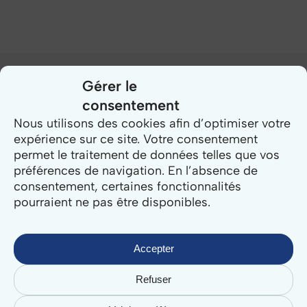
Gérer le
Related Posts
consentement
Nous utilisons des cookies afin d’optimiser votre
expérience sur ce site. Votre consentement
Police
permet le traitement de données telles que vos
municipale
préférences de navigation. En l’absence de
stationnement
consentement, certaines fonctionnalités
:
pourraient ne pas être disponibles.
compétences,
infractions
et
Accepter
outils
Refuser