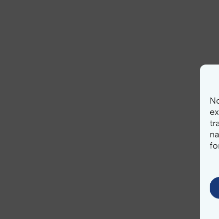
No
ex
tr
na
fo