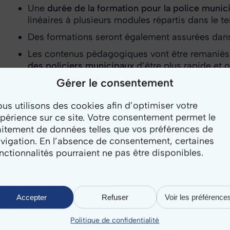
Une
durée de la formation pour la police munic
linéaires à plusieurs modules répartis dans le 
Des formations seront également assurées dans 
Les contenus pédagogiques vont être remaniés
des policiers municipaux
d’être plus rapide et o
discussions sont en cours pour adapter le con
Gérer le consentement
du métier :
brigade cynophile
,
caméras-piéton
…
us utilisons des cookies afin d’optimiser votre
Toujours dans un souci d’efficacité, des format
périence sur ce site. Votre consentement permet le
aitement de données telles que vos préférences de
vigation. En l’absence de consentement, certaines
nctionnalités pourraient ne pas être disponibles.
Contactez-nos e
Accepter
Refuser
Voir les préférence
Politique de confidentialité
Nous contacter