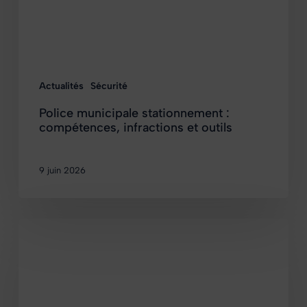
Actualités
Sécurité
Police municipale stationnement :
compétences, infractions et outils
9 juin 2026
Application
PVE
:
guide
complet
pour