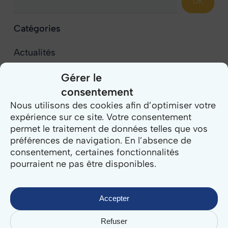
OK
Catégories
Actualités
Domaine public
Gérer le
Étude de cas
consentement
Évènements
Nous utilisons des cookies afin d’optimiser votre
Nos équipes témoignent
expérience sur ce site. Votre consentement
permet le traitement de données telles que vos
Population
préférences de navigation. En l’absence de
Relation Usagers
consentement, certaines fonctionnalités
Sécurité
pourraient ne pas être disponibles.
Témoignages
Vos besoins
Accepter
Refuser
Tous les articles